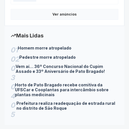
20/07/2026 14:24
Ver anúncios
trending_up
Mais Lidas
Homem morre atropelado
01
Pedestre morre atropelado
02
Vem aí… 36º Concurso Nacional do Cupim
0
Assado e 33º Aniversário de Pato Bragado!
3
Horto de Pato Bragado recebe comitiva da
0
UFSCar e Cooplantas para intercâmbio sobre
4
plantas medicinais
Prefeitura realiza readequação de estrada rural
0
no distrito de São Roque
5