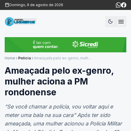
calendar_today
Domingo, 9 de agosto de 2026
menu
dark_mode
Modo es
Home
Polícia
Ameaçada pelo ex-genro, mulher aciona a PM rondonense
arrow_forward_ios
arrow_forward_ios
Ameaçada pelo ex-genro,
mulher aciona a PM
rondonense
“Se você chamar a polícia, vou voltar aqui e
meter uma bala na sua cara” Após ter sido
ameaçada, uma mulher acionou a Policia Militar