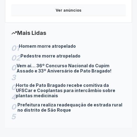
Ver anúncios
trending_up
Mais Lidas
Homem morre atropelado
01
Pedestre morre atropelado
02
Vem aí… 36º Concurso Nacional do Cupim
0
Assado e 33º Aniversário de Pato Bragado!
3
Horto de Pato Bragado recebe comitiva da
0
UFSCar e Cooplantas para intercâmbio sobre
4
plantas medicinais
Prefeitura realiza readequação de estrada rural
0
no distrito de São Roque
5