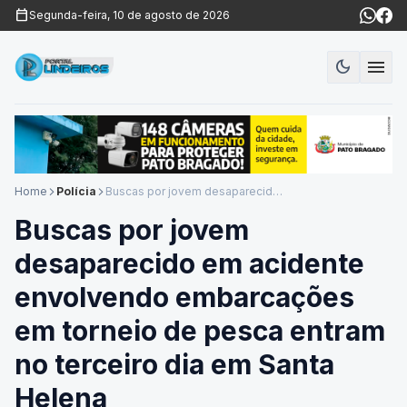
calendar_today
Segunda-feira, 10 de agosto de 2026
menu
dark_mode
Modo es
Home
Polícia
Buscas por jovem desaparecido em acidente envolvendo embarcações em torneio de pesca entram no terceiro dia em Santa Helena
arrow_forward_ios
arrow_forward_ios
Buscas por jovem
desaparecido em acidente
envolvendo embarcações
em torneio de pesca entram
no terceiro dia em Santa
Helena