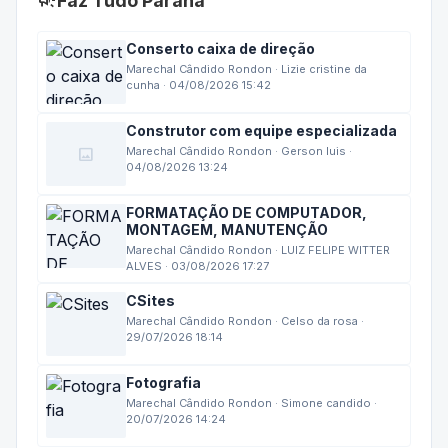
campaign
Faz Tudo Paraná
Conserto caixa de direção
Marechal Cândido Rondon · Lizie cristine da
cunha · 04/08/2026 15:42
Construtor com equipe especializada
image
Marechal Cândido Rondon · Gerson luis ·
04/08/2026 13:24
FORMATAÇÃO DE COMPUTADOR,
MONTAGEM, MANUTENÇÃO
Marechal Cândido Rondon · LUIZ FELIPE WITTER
ALVES · 03/08/2026 17:27
CSites
Marechal Cândido Rondon · Celso da rosa ·
29/07/2026 18:14
Fotografia
Marechal Cândido Rondon · Simone candido ·
20/07/2026 14:24