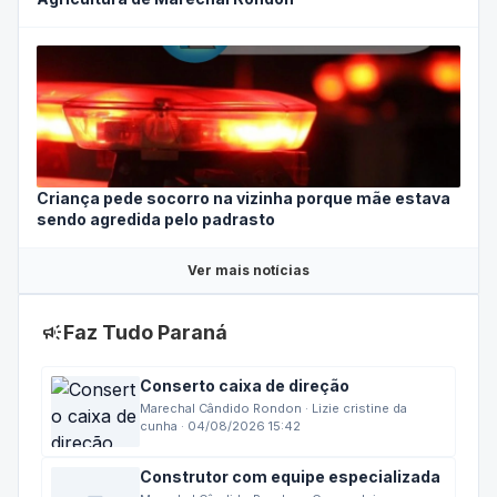
Agricultura de Marechal Rondon
Criança pede socorro na vizinha porque mãe estava
sendo agredida pelo padrasto
Ver mais notícias
campaign
Faz Tudo Paraná
Conserto caixa de direção
Marechal Cândido Rondon · Lizie cristine da
cunha · 04/08/2026 15:42
Construtor com equipe especializada