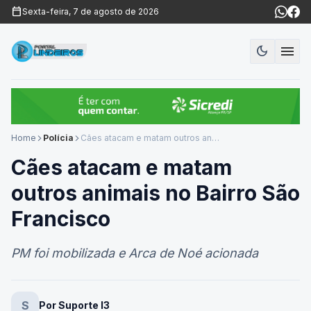
calendar_today
Sexta-feira, 7 de agosto de 2026
menu
dark_mode
Modo es
Home
Polícia
Cães atacam e matam outros animais no Bairro São Francisco
arrow_forward_ios
arrow_forward_ios
Cães atacam e matam
outros animais no Bairro São
Francisco
PM foi mobilizada e Arca de Noé acionada