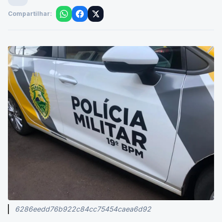
S
Por Suporte I3
Compartilhar:
6286eedd76b922c84cc75454caea6d92