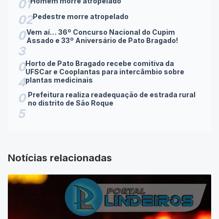
Homem morre atropelado
01
Pedestre morre atropelado
02
Vem aí… 36º Concurso Nacional do Cupim
0
Assado e 33º Aniversário de Pato Bragado!
3
Horto de Pato Bragado recebe comitiva da
0
UFSCar e Cooplantas para intercâmbio sobre
4
plantas medicinais
Prefeitura realiza readequação de estrada rural
0
no distrito de São Roque
5
Notícias relacionadas