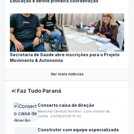
Educação e define primeira coordenação
Secretaria de Saúde abre inscrições para o Projeto
Movimento & Autonomia
Ver mais notícias
campaign
Faz Tudo Paraná
Conserto caixa de direção
Marechal Cândido Rondon · Lizie cristine da
cunha · 04/08/2026 15:42
Construtor com equipe especializada