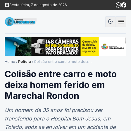
calendar_today
Sexta-feira, 7 de agosto de 2026
menu
dark_mode
Modo es
Home
Polícia
Colisão entre carro e moto deixa homem ferido em Marechal Rondon
arrow_forward_ios
arrow_forward_ios
Colisão entre carro e moto
deixa homem ferido em
Marechal Rondon
Um homem de 35 anos foi precisou ser
transferido para o Hospital Bom Jesus, em
Toledo, após se envolver em um acidente de