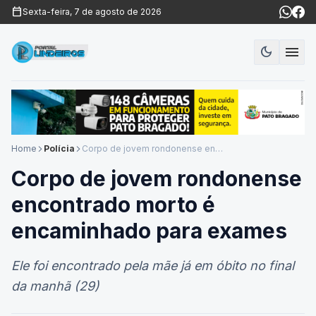
calendar_today
Sexta-feira, 7 de agosto de 2026
menu
dark_mode
Modo es
Home
Polícia
Corpo de jovem rondonense encontrado morto é encaminhado para exames
arrow_forward_ios
arrow_forward_ios
Corpo de jovem rondonense
encontrado morto é
encaminhado para exames
Ele foi encontrado pela mãe já em óbito no final
da manhã (29)