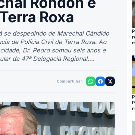
chal Rondon e
Terra Roxa
P
á se despedindo de Marechal Cândido
r
ia de Polícia Civil de Terra Roxa. Ao
m
 cidade, Dr. Pedro somou seis anos e
lar da 47ª Delegacia Regional,...
Compartilhar:
P
P
m