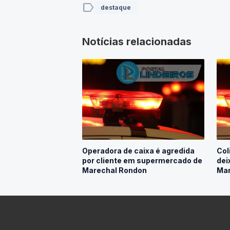
label
destaque
Notícias relacionadas
Operadora de caixa é agredida
Col
por cliente em supermercado de
dei
Marechal Rondon
Mar