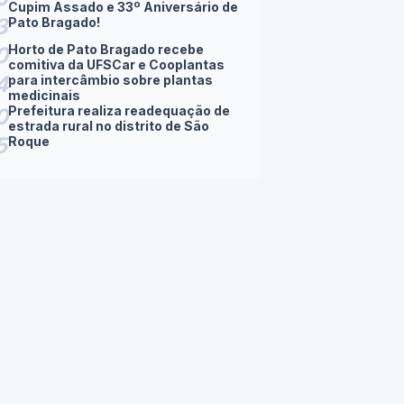
Cupim Assado e 33º Aniversário de
3
Pato Bragado!
Horto de Pato Bragado recebe
0
comitiva da UFSCar e Cooplantas
4
para intercâmbio sobre plantas
medicinais
Prefeitura realiza readequação de
0
estrada rural no distrito de São
5
Roque