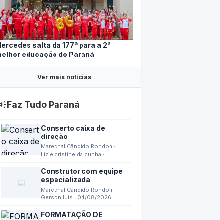
ercedes salta da 177ª para a 2ª
elhor educação do Paraná
Ver mais notícias
mpaign
Faz Tudo Paraná
Conserto caixa de
direção
Marechal Cândido Rondon ·
Lizie cristine da cunha ·
04/08/2026 15:42
Construtor com equipe
especializada
image
Marechal Cândido Rondon ·
Gerson luis · 04/08/2026
13:24
FORMATAÇÃO DE