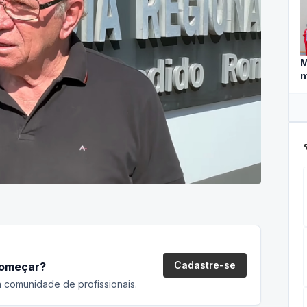
M
m
ca
Cadastre-se
começar?
 comunidade de profissionais.