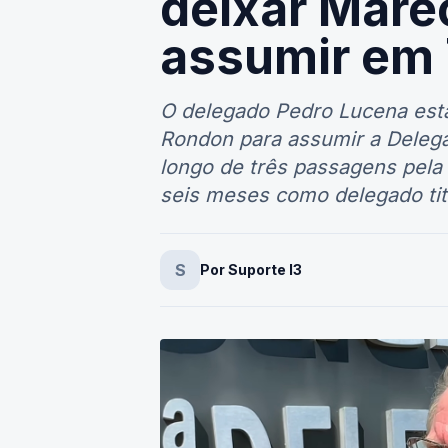
deixar Mare
assumir em 
O delegado Pedro Lucena est
Rondon para assumir a Delegac
longo de três passagens pela
seis meses como delegado titu
S
Por Suporte I3