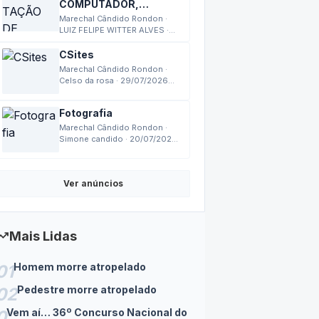
COMPUTADOR,
MONTAGEM,
Marechal Cândido Rondon ·
MANUTENÇÃO
LUIZ FELIPE WITTER ALVES ·
03/08/2026 17:27
CSites
Marechal Cândido Rondon ·
Celso da rosa · 29/07/2026
18:14
Fotografia
Marechal Cândido Rondon ·
Simone candido · 20/07/2026
14:24
Ver anúncios
nding_up
Mais Lidas
Homem morre atropelado
01
Pedestre morre atropelado
02
Vem aí… 36º Concurso Nacional do
0