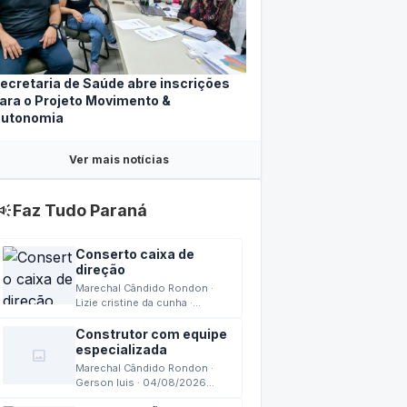
ecretaria de Saúde abre inscrições
ara o Projeto Movimento &
utonomia
Ver mais notícias
mpaign
Faz Tudo Paraná
Conserto caixa de
direção
Marechal Cândido Rondon ·
Lizie cristine da cunha ·
04/08/2026 15:42
Construtor com equipe
especializada
image
Marechal Cândido Rondon ·
Gerson luis · 04/08/2026
13:24