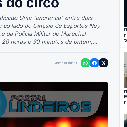
 do circo
ificado Uma “encrenca” entre dois
do ao lado do Ginásio de Esportes Ney
N
 da Policia Militar de Marechal
p
t
 20 horas e 30 minutos de ontem,...
Compartilhar:
N
M
p