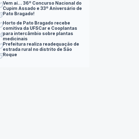
Vem aí… 36º Concurso Nacional do
0
Cupim Assado e 33º Aniversário de
3
Pato Bragado!
Horto de Pato Bragado recebe
0
comitiva da UFSCar e Cooplantas
4
para intercâmbio sobre plantas
medicinais
Prefeitura realiza readequação de
0
estrada rural no distrito de São
5
Roque