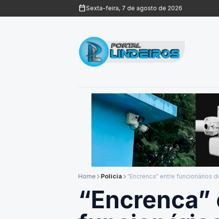
calendar_today
Sexta-feira, 7 de agosto de 2026
Home
Polícia
“Encrenca” entre funcionários d
arrow_forward_ios
arrow_forward_ios
“Encrenca” 