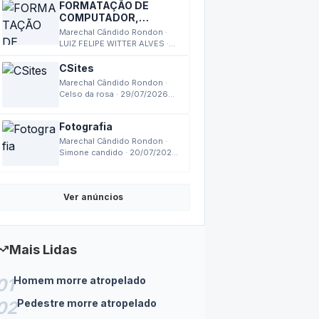
FORMATAÇÃO DE
COMPUTADOR,
MONTAGEM,
Marechal Cândido Rondon ·
MANUTENÇÃO
LUIZ FELIPE WITTER ALVES ·
03/08/2026 17:27
CSites
Marechal Cândido Rondon ·
Celso da rosa · 29/07/2026
18:14
Fotografia
Marechal Cândido Rondon ·
Simone candido · 20/07/2026
14:24
Ver anúncios
nding_up
Mais Lidas
Homem morre atropelado
01
Pedestre morre atropelado
02