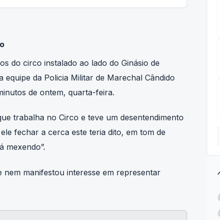
do
s do circo instalado ao lado do Ginásio de
equipe da Policia Militar de Marechal Cândido
inutos de ontem, quarta-feira.
ou que trabalha no Circo e teve um desentendimento
ele fechar a cerca este teria dito, em tom de
á mexendo”.
tre
o e nem manifestou interesse em representar