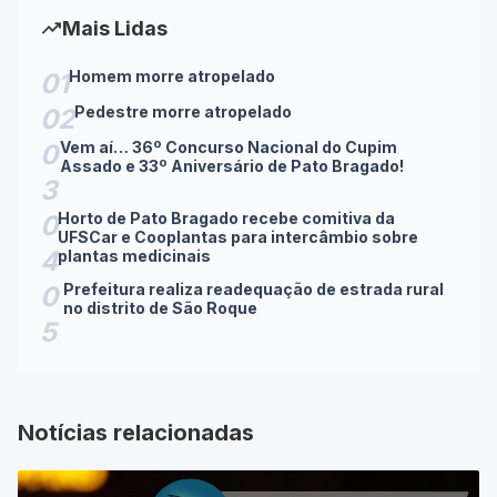
trending_up
Mais Lidas
Homem morre atropelado
01
Pedestre morre atropelado
02
Vem aí… 36º Concurso Nacional do Cupim
0
Assado e 33º Aniversário de Pato Bragado!
3
Horto de Pato Bragado recebe comitiva da
0
UFSCar e Cooplantas para intercâmbio sobre
4
plantas medicinais
Prefeitura realiza readequação de estrada rural
0
no distrito de São Roque
5
Notícias relacionadas