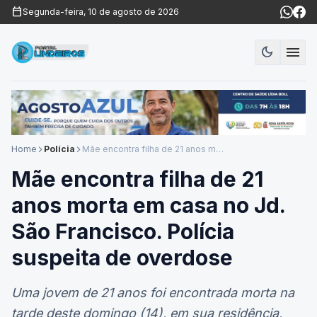
calendar_today
Segunda-feira, 10 de agosto de 2026
menu
dark_mode
Modo es
Home
Polícia
Mãe encontra filha de 21 anos morta em casa no Jd. São Francisco. Polícia suspeita de overdose
arrow_forward_ios
arrow_forward_ios
Mãe encontra filha de 21
anos morta em casa no Jd.
São Francisco. Polícia
suspeita de overdose
Uma jovem de 21 anos foi encontrada morta na
tarde deste domingo (14), em sua residência,