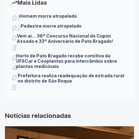
trending_up
Mais Lidas
Homem morre atropelado
01
Pedestre morre atropelado
02
Vem aí… 36º Concurso Nacional do Cupim
0
Assado e 33º Aniversário de Pato Bragado!
3
Horto de Pato Bragado recebe comitiva da
0
UFSCar e Cooplantas para intercâmbio sobre
4
plantas medicinais
Prefeitura realiza readequação de estrada rural
0
no distrito de São Roque
5
Notícias relacionadas