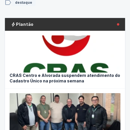
label
destaque
bolt
Plantão
CRAS Centro e Alvorada suspendem atendimento do
Cadastro Único na próxima semana