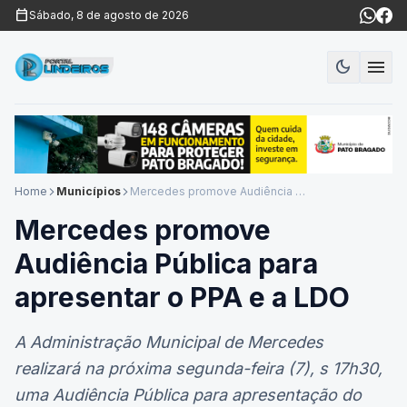
calendar_today
Sábado, 8 de agosto de 2026
menu
dark_mode
Modo es
Home
Municípios
Mercedes promove Audiência Pública para apresentar o PPA e a LDO
arrow_forward_ios
arrow_forward_ios
Mercedes promove
Audiência Pública para
apresentar o PPA e a LDO
A Administração Municipal de Mercedes
realizará na próxima segunda-feira (7), s 17h30,
uma Audiência Pública para apresentação do