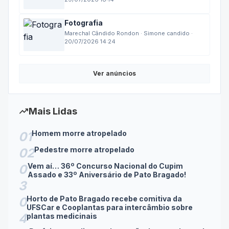
Fotografia
Marechal Cândido Rondon · Simone candido ·
20/07/2026 14:24
Ver anúncios
trending_up
Mais Lidas
Homem morre atropelado
01
Pedestre morre atropelado
02
Vem aí… 36º Concurso Nacional do Cupim
0
Assado e 33º Aniversário de Pato Bragado!
3
Horto de Pato Bragado recebe comitiva da
0
UFSCar e Cooplantas para intercâmbio sobre
4
plantas medicinais
Prefeitura realiza readequação de estrada rural
0