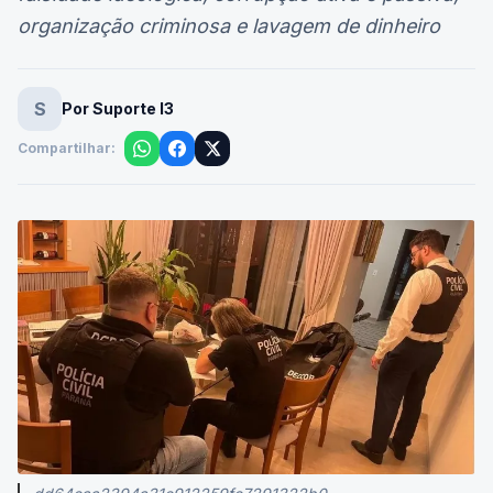
organização criminosa e lavagem de dinheiro
S
Por Suporte I3
Compartilhar:
dd64eaa2394a31e912259fe7291322b0