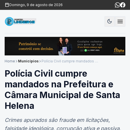
calendar_today
Domingo, 9 de agosto de 2026
menu
dark_mode
Modo es
Home
Municípios
Polícia Civil cumpre mandados na Prefeitura e Câmara Municipal de Santa Helena
arrow_forward_ios
arrow_forward_ios
Polícia Civil cumpre
mandados na Prefeitura e
Câmara Municipal de Santa
Helena
Crimes apurados são fraude em licitações,
falsidade ideológica, corrupção ativa e passiva,