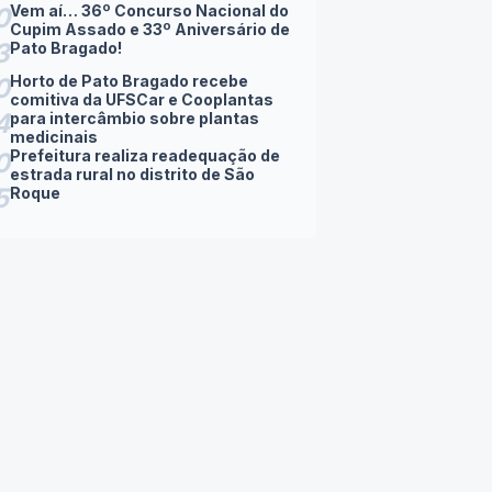
Vem aí… 36º Concurso Nacional do
0
Cupim Assado e 33º Aniversário de
3
Pato Bragado!
Horto de Pato Bragado recebe
0
comitiva da UFSCar e Cooplantas
4
para intercâmbio sobre plantas
medicinais
Prefeitura realiza readequação de
0
estrada rural no distrito de São
5
Roque