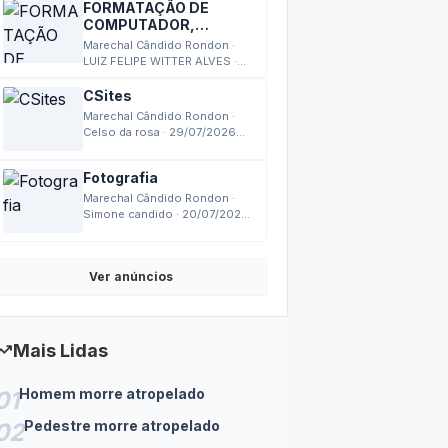
FORMATAÇÃO DE
COMPUTADOR,
MONTAGEM,
Marechal Cândido Rondon ·
MANUTENÇÃO
LUIZ FELIPE WITTER ALVES ·
03/08/2026 17:27
CSites
Marechal Cândido Rondon ·
Celso da rosa · 29/07/2026
18:14
Fotografia
Marechal Cândido Rondon ·
Simone candido · 20/07/2026
14:24
Ver anúncios
nding_up
Mais Lidas
Homem morre atropelado
01
Pedestre morre atropelado
02