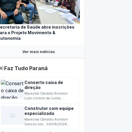
ecretaria de Saúde abre inscrições
ara o Projeto Movimento &
utonomia
Ver mais notícias
mpaign
Faz Tudo Paraná
Conserto caixa de
direção
Marechal Cândido Rondon ·
Lizie cristine da cunha ·
04/08/2026 15:42
Construtor com equipe
especializada
image
Marechal Cândido Rondon ·
Gerson luis · 04/08/2026
13:24