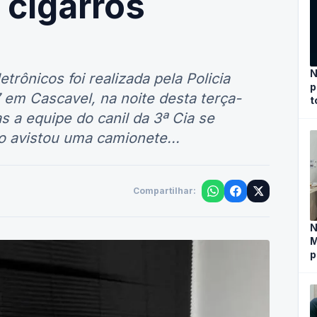
 cigarros
N
rônicos foi realizada pela Policia
p
 em Cascavel, na noite desta terça-
t
ras a equipe do canil da 3ª Cia se
o avistou uma camionete...
Compartilhar:
N
M
p