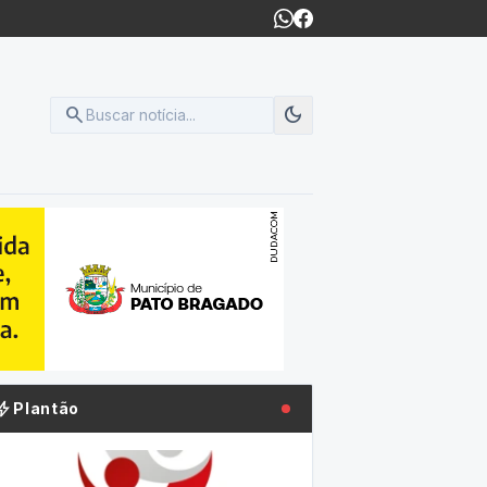
search
dark_mode
Modo escuro
olt
Plantão