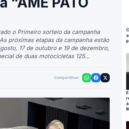
a “AME PATO
C
lizado o Primeiro sorteio da campanha
a
s próximas etapas da campanha estão
p
agosto, 17 de outubro e 19 de dezembro,
ecial de duas motocicletas 125...
Compartilhar:
E
r
à
M