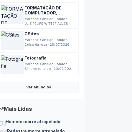
13:24
FORMATAÇÃO DE
COMPUTADOR,
MONTAGEM,
Marechal Cândido Rondon ·
MANUTENÇÃO
LUIZ FELIPE WITTER ALVES ·
03/08/2026 17:27
CSites
Marechal Cândido Rondon ·
Celso da rosa · 29/07/2026
18:14
Fotografia
Marechal Cândido Rondon ·
Simone candido · 20/07/2026
14:24
Ver anúncios
nding_up
Mais Lidas
Homem morre atropelado
01
Pedestre morre atropelado