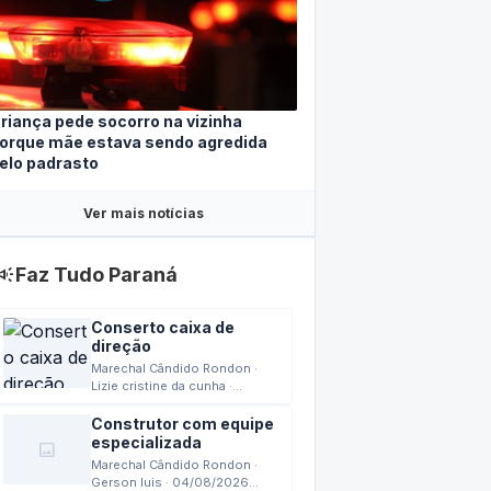
riança pede socorro na vizinha
orque mãe estava sendo agredida
elo padrasto
Ver mais notícias
mpaign
Faz Tudo Paraná
Conserto caixa de
direção
Marechal Cândido Rondon ·
Lizie cristine da cunha ·
04/08/2026 15:42
Construtor com equipe
especializada
image
Marechal Cândido Rondon ·
Gerson luis · 04/08/2026