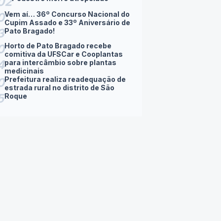
02
Vem aí… 36º Concurso Nacional do
0
Cupim Assado e 33º Aniversário de
3
Pato Bragado!
Horto de Pato Bragado recebe
0
comitiva da UFSCar e Cooplantas
4
para intercâmbio sobre plantas
medicinais
Prefeitura realiza readequação de
0
estrada rural no distrito de São
5
Roque