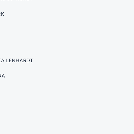
CK
IZA LENHARDT
RA