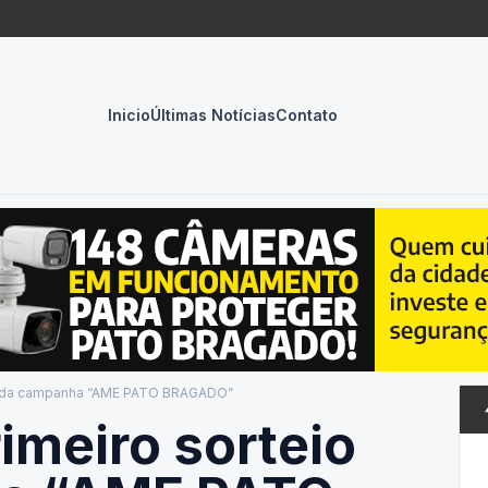
Inicio
Últimas Notícias
Contato
io da campanha “AME PATO BRAGADO”
b
imeiro sorteio