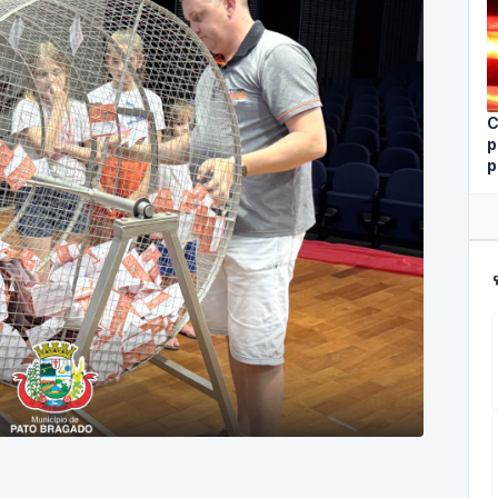
C
p
p
ca