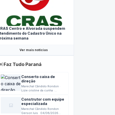
RAS Centro e Alvorada suspendem
tendimento do Cadastro Único na
róxima semana
Ver mais notícias
mpaign
Faz Tudo Paraná
Conserto caixa de
direção
Marechal Cândido Rondon ·
Lizie cristine da cunha ·
04/08/2026 15:42
Construtor com equipe
especializada
image
Marechal Cândido Rondon ·
Gerson luis · 04/08/2026
13:24
FORMATAÇÃO DE