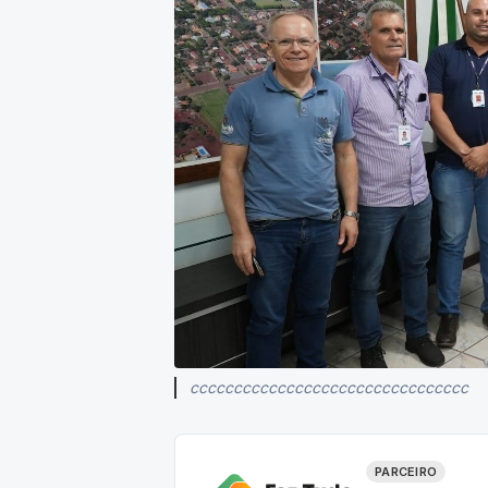
cccccccccccccccccccccccccccccccc
PARCEIRO
Pronto para 