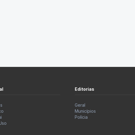
al
Editorias
s
Geral
co
Municípios
i
Polícia
Uso