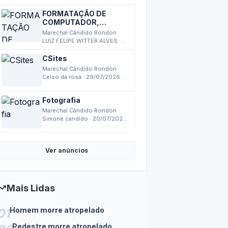
COMPUTADOR,
MONTAGEM,
Marechal Cândido Rondon ·
MANUTENÇÃO
LUIZ FELIPE WITTER ALVES ·
03/08/2026 17:27
CSites
Marechal Cândido Rondon ·
Celso da rosa · 29/07/2026
18:14
Fotografia
Marechal Cândido Rondon ·
Simone candido · 20/07/2026
14:24
Ver anúncios
nding_up
Mais Lidas
Homem morre atropelado
01
Pedestre morre atropelado
02
Vem aí… 36º Concurso Nacional do