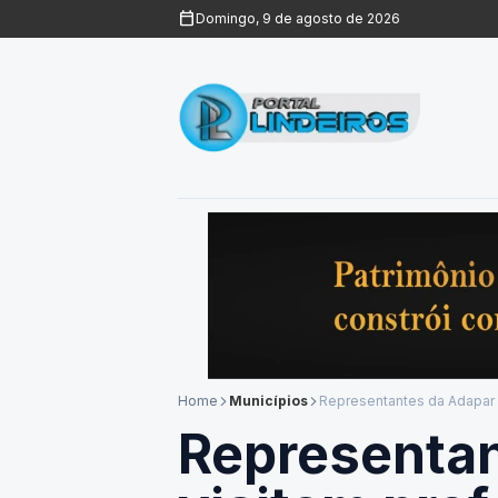
calendar_today
Domingo, 9 de agosto de 2026
Home
Municípios
Representantes da Adapar 
arrow_forward_ios
arrow_forward_ios
Representan
visitam pre