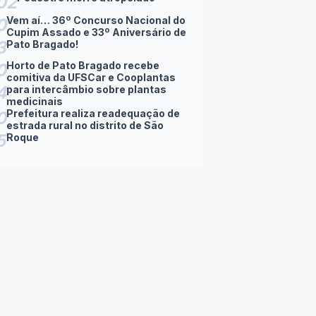
0
Cupim Assado e 33º Aniversário de
3
Pato Bragado!
Horto de Pato Bragado recebe
0
comitiva da UFSCar e Cooplantas
4
para intercâmbio sobre plantas
medicinais
Prefeitura realiza readequação de
0
estrada rural no distrito de São
5
Roque