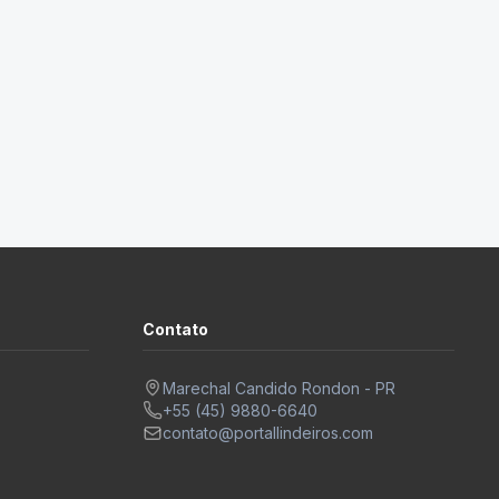
Contato
Marechal Candido Rondon - PR
+55 (45) 9880-6640
contato@portallindeiros.com