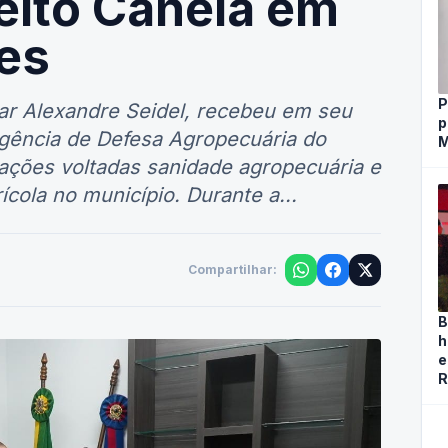
es
P
ar Alexandre Seidel, recebeu em seu
p
gência de Defesa Agropecuária do
M
 ações voltadas sanidade agropecuária e
ícola no município. Durante a...
Compartilhar:
B
h
e
R