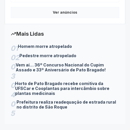
Ver anúncios
trending_up
Mais Lidas
Homem morre atropelado
01
Pedestre morre atropelado
02
Vem aí… 36º Concurso Nacional do Cupim
0
Assado e 33º Aniversário de Pato Bragado!
3
Horto de Pato Bragado recebe comitiva da
0
UFSCar e Cooplantas para intercâmbio sobre
4
plantas medicinais
Prefeitura realiza readequação de estrada rural
0
no distrito de São Roque
5