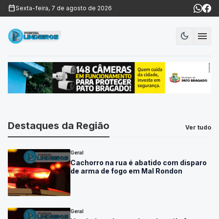
calendar_today
Sexta-feira, 7 de agosto de 2026
menu
dark_mode
Urgente
Modo es
Criança pede socorro na
vizinha porque mãe estava
sendo agredida pelo padrasto
Destaques da Região
Ver tudo
Geral
Cachorro na rua é abatido com disparo
de arma de fogo em Mal Rondon
Geral