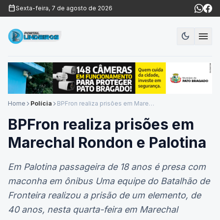
calendar_today
Sexta-feira, 7 de agosto de 2026
menu
dark_mode
Modo es
Home
Polícia
BPFron realiza prisões em Marechal Rondon e Palotina
arrow_forward_ios
arrow_forward_ios
BPFron realiza prisões em
Marechal Rondon e Palotina
Em Palotina passageira de 18 anos é presa com
maconha em ônibus Uma equipe do Batalhão de
Fronteira realizou a prisão de um elemento, de
40 anos, nesta quarta-feira em Marechal
Cândido Rondon. Ele foi abordado , identificado