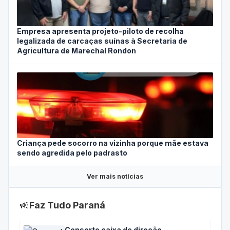
Empresa apresenta projeto-piloto de recolha
legalizada de carcaças suínas à Secretaria de
Agricultura de Marechal Rondon
Criança pede socorro na vizinha porque mãe estava
sendo agredida pelo padrasto
Ver mais notícias
campaign
Faz Tudo Paraná
Conserto caixa de direção