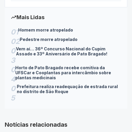
trending_up
Mais Lidas
Homem morre atropelado
01
Pedestre morre atropelado
02
Vem aí… 36º Concurso Nacional do Cupim
0
Assado e 33º Aniversário de Pato Bragado!
3
Horto de Pato Bragado recebe comitiva da
0
UFSCar e Cooplantas para intercâmbio sobre
4
plantas medicinais
Prefeitura realiza readequação de estrada rural
0
no distrito de São Roque
5
Notícias relacionadas