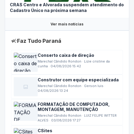
CRAS Centro e Alvorada suspendem atendimento do
Cadastro Único na próxima semana
Ver mais notícias
campaign
Faz Tudo Paraná
Conserto caixa de direção
Marechal Cândido Rondon · Lizie cristine da
cunha · 04/08/2026 15:42
Construtor com equipe especializada
image
Marechal Cândido Rondon · Gerson luis ·
04/08/2026 13:24
FORMATAÇÃO DE COMPUTADOR,
MONTAGEM, MANUTENÇÃO
Marechal Cândido Rondon · LUIZ FELIPE WITTER
ALVES · 03/08/2026 17:27
CSites
Marechal Cândido Rondon · Celso da rosa ·