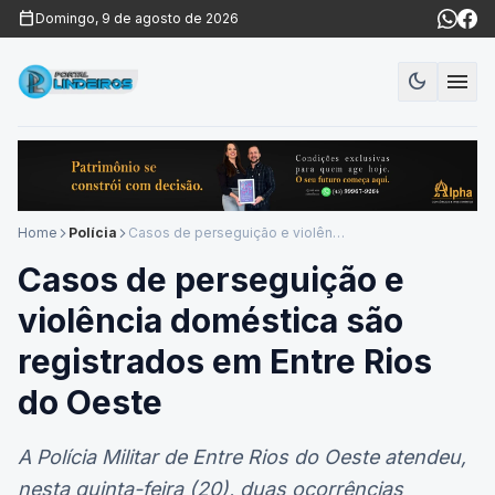
calendar_today
Domingo, 9 de agosto de 2026
menu
dark_mode
Modo es
Home
Polícia
Casos de perseguição e violência doméstica são registrados em Entre Rios do Oeste
arrow_forward_ios
arrow_forward_ios
Casos de perseguição e
violência doméstica são
registrados em Entre Rios
do Oeste
A Polícia Militar de Entre Rios do Oeste atendeu,
nesta quinta-feira (20), duas ocorrências