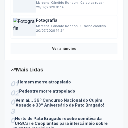
29/07/2026 18:14
Fotografia
Marechal Cândido Rondon · Simone candido ·
20/07/2026 14:24
Ver anúncios
trending_up
Mais Lidas
Homem morre atropelado
01
Pedestre morre atropelado
02
Vem aí… 36º Concurso Nacional do Cupim
0
Assado e 33º Aniversário de Pato Bragado!
3
Horto de Pato Bragado recebe comitiva da
0
UFSCar e Cooplantas para intercâmbio sobre
4
plantas medicinais