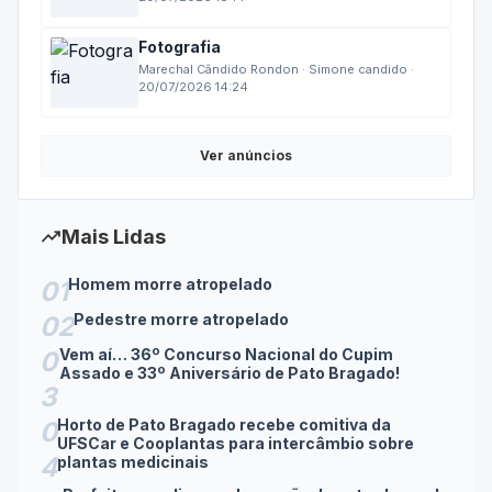
29/07/2026 18:14
Fotografia
Marechal Cândido Rondon · Simone candido ·
20/07/2026 14:24
Ver anúncios
trending_up
Mais Lidas
Homem morre atropelado
01
Pedestre morre atropelado
02
Vem aí… 36º Concurso Nacional do Cupim
0
Assado e 33º Aniversário de Pato Bragado!
3
Horto de Pato Bragado recebe comitiva da
0
UFSCar e Cooplantas para intercâmbio sobre
4
plantas medicinais