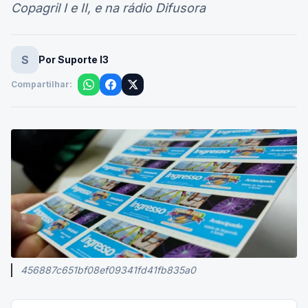
Copagril I e II, e na rádio Difusora
S
Por Suporte I3
Compartilhar:
456887c651bf08ef09341fd41fb835a0