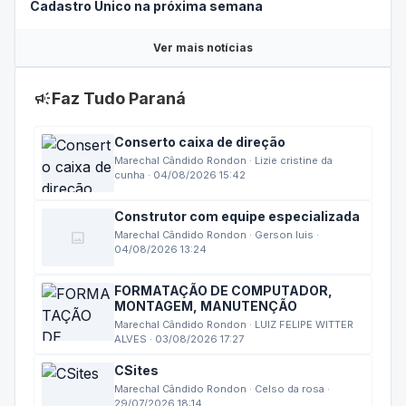
CRAS Centro e Alvorada suspendem atendimento do
Cadastro Único na próxima semana
Ver mais notícias
campaign
Faz Tudo Paraná
Conserto caixa de direção
Marechal Cândido Rondon · Lizie cristine da
cunha · 04/08/2026 15:42
Construtor com equipe especializada
image
Marechal Cândido Rondon · Gerson luis ·
04/08/2026 13:24
FORMATAÇÃO DE COMPUTADOR,
MONTAGEM, MANUTENÇÃO
Marechal Cândido Rondon · LUIZ FELIPE WITTER
ALVES · 03/08/2026 17:27
CSites
Marechal Cândido Rondon · Celso da rosa ·