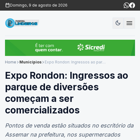
calendar_today
Domingo, 9 de agosto de 2026
menu
dark_mode
Modo es
Home
Municípios
Expo Rondon: Ingressos ao parque de diversões começam a ser comercializados
arrow_forward_ios
arrow_forward_ios
Expo Rondon: Ingressos ao
parque de diversões
começam a ser
comercializados
Pontos de venda estão situados no escritório da
Assemar na prefeitura, nos supermercados