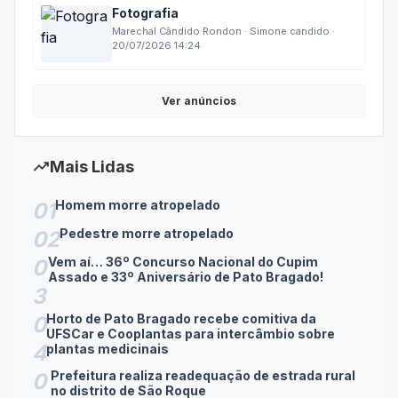
Fotografia
Marechal Cândido Rondon · Simone candido ·
20/07/2026 14:24
Ver anúncios
trending_up
Mais Lidas
Homem morre atropelado
01
Pedestre morre atropelado
02
Vem aí… 36º Concurso Nacional do Cupim
0
Assado e 33º Aniversário de Pato Bragado!
3
Horto de Pato Bragado recebe comitiva da
0
UFSCar e Cooplantas para intercâmbio sobre
4
plantas medicinais
Prefeitura realiza readequação de estrada rural
0