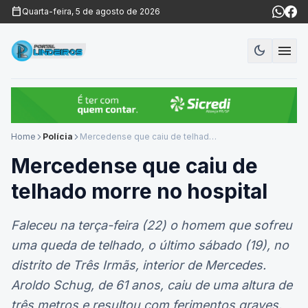
calendar_today
Quarta-feira, 5 de agosto de 2026
menu
dark_mode
Modo es
Home
Polícia
Mercedense que caiu de telhado morre no hospital
arrow_forward_ios
arrow_forward_ios
Mercedense que caiu de
telhado morre no hospital
Faleceu na terça-feira (22) o homem que sofreu
uma queda de telhado, o último sábado (19), no
distrito de Três Irmãs, interior de Mercedes.
Aroldo Schug, de 61 anos, caiu de uma altura de