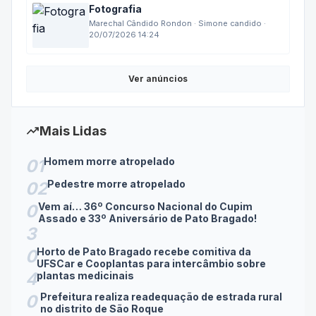
Fotografia
Marechal Cândido Rondon · Simone candido ·
20/07/2026 14:24
Ver anúncios
trending_up
Mais Lidas
Homem morre atropelado
01
Pedestre morre atropelado
02
Vem aí… 36º Concurso Nacional do Cupim
0
Assado e 33º Aniversário de Pato Bragado!
3
Horto de Pato Bragado recebe comitiva da
0
UFSCar e Cooplantas para intercâmbio sobre
4
plantas medicinais
Prefeitura realiza readequação de estrada rural
0
no distrito de São Roque