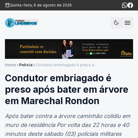
calendar_today
Quinta-feira, 6 de agosto de 2026
menu
dark_mode
Modo es
Home
Polícia
Condutor embriagado é preso após bater em árvore em Marechal Rondon
arrow_forward_ios
arrow_forward_ios
Condutor embriagado é
preso após bater em árvore
em Marechal Rondon
Após bater contra a árvore caminhão colidiu em
muro de residência Por volta das 22 horas e 40
minutos deste sábado (03) policiais militares